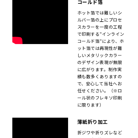
コールド箔
ホット箔では難しいシ
ルバー箔の上にプロセ
スカラーを一度の工程
で印刷する"インライン
コールド箔"により、ホ
ット箔では再現性が難
しいメタリックカラー
のデザイン表現が無限
に広がります。制作実
績も数多くありますの
で、安心して当社へお
任せください。（※ロ
ール状のフレキソ印刷
に限ります）
薄紙折り加工
折ジワや折りズレなど