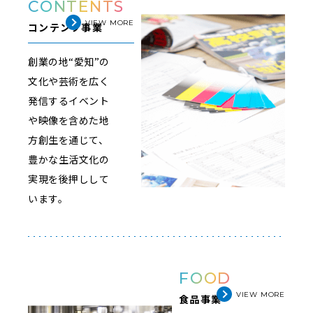
CONTENTS
VIEW MORE
コンテンツ事業
創業の地“愛知”の
文化や芸術を広く
発信する
イベント
や映像を含めた地
方創生を通じて、
豊かな生活文化の
実現を後押しして
います。
FOOD
VIEW MORE
食品事業